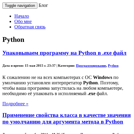
Блог
Toggle navigation
Начало
Обо мне
Обратная связь
Python
Упаковываем программу на Python в .exe файл
Дата и время:
15 мая 2015 г. 23:37 |
Категория:
Программирование
,
Python
К сожалению не на всех компьютерах с ОС
Windows
по
умолчанию установлен интерпретатор
Python
. Поэтому,
чтобы ваша программа запустилась на любом компьютере,
необходимо её упаковать в исполняемый
.exe
файл.
Подробнее »
Применение свойства класса в качестве значения
по умолчанию для аргумента метода в Python