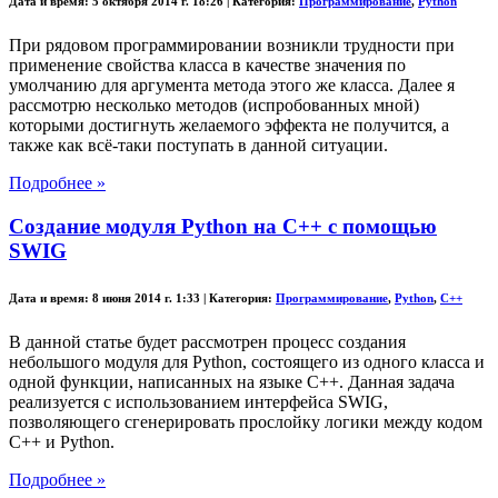
Дата и время:
5 октября 2014 г. 18:26 |
Категория:
Программирование
,
Python
При рядовом программировании возникли трудности при
применение свойства класса в качестве значения по
умолчанию для аргумента метода этого же класса. Далее я
рассмотрю несколько методов (испробованных мной)
которыми достигнуть желаемого эффекта не получится, а
также как всё-таки поступать в данной ситуации.
Подробнее »
Создание модуля Python на C++ с помощью
SWIG
Дата и время:
8 июня 2014 г. 1:33 |
Категория:
Программирование
,
Python
,
C++
В данной статье будет рассмотрен процесс создания
небольшого модуля для Python, состоящего из одного класса и
одной функции, написанных на языке C++. Данная задача
реализуется с использованием интерфейса SWIG,
позволяющего сгенерировать прослойку логики между кодом
C++ и Python.
Подробнее »