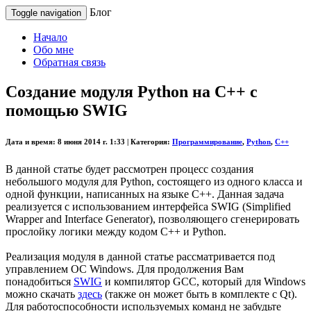
Блог
Toggle navigation
Начало
Обо мне
Обратная связь
Создание модуля Python на C++ с
помощью SWIG
Дата и время:
8 июня 2014 г. 1:33 |
Категория:
Программирование
,
Python
,
C++
В данной статье будет рассмотрен процесс создания
небольшого модуля для Python, состоящего из одного класса и
одной функции, написанных на языке C++. Данная задача
реализуется с использованием интерфейса SWIG (Simplified
Wrapper and Interface Generator), позволяющего сгенерировать
прослойку логики между кодом C++ и Python.
Реализация модуля в данной статье рассматривается под
управлением ОС Windows. Для продолжения Вам
понадобиться
SWIG
и компилятор GCC, который для Windows
можно скачать
здесь
(также он может быть в комплекте с Qt).
Для работоспособности используемых команд не забудьте