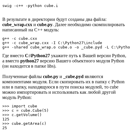
swig -c++ -python cube.i
В результате в директории будут созданы два файла:
cube_wrap.cxx
и
cube.py
. Далее необходимо скомпилировать
написанный на C++ модуль:
g++ -c cube.cxx

g++ -c cube_wrap.cxx -I C:\Python27\include

g++ -shared cube_wrap.o cube.o -o _cube.pyd -L C:\Pyth
Где вместо
C:\Python27
укажите путь к Вашей версии Python,
а вместо
python27
версию Вашего объектного модуля Python
(он находится в папке libs).
Полученные файлы
cube.py
и
_cube.pyd
являются
компонентами модуля. Если скопировать их в папку с Python
или в папку, находящуюся в пути поиска модулей, то cube
можно импортировать и использовать как любой другой
модуль Python:
>>> import cube

>>> c = cube.Cube(5)

>>> c.getVolume()

125

>>> cube.getArea(c)

25
