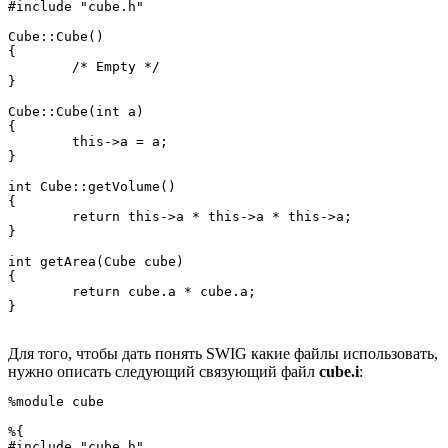
#include "cube.h"

Cube::Cube()

{

	/* Empty */

}

Cube::Cube(int a)

{

	this->a = a;

}

int Cube::getVolume()

{

	return this->a * this->a * this->a;

}

int getArea(Cube cube)

{

	return cube.a * cube.a;

}
Для того, чтобы дать понять SWIG какие файлы использовать,
нужно описать следующий связующий файл
cube.i
:
%module cube

%{

#include "cube.h"
