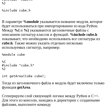
%}

%include cube.h
В параметре
%module
указывается название модуля, которое
будет использоваться при импортировании из кода Python.
Между
%{
и
%}
указываются заголовочные файлы с
описанием сигнатур классов и функций.
%include cube.h
показывает, что необходимо использовать все сигнатуры из
cube.h
. Также можно указать отдельно несколько
используемых сигнатур, например:
%module cube

%{

#include "cube.h"

%}

int getArea(Cube cube);
Тогда из заголовочного файла в модуль будет включена только
функция
getArea
.
Сгенерируем слой связующей логики между Python и C++.
Для этого из консоли, находясь в директории с созданными
файлами, выполните команду