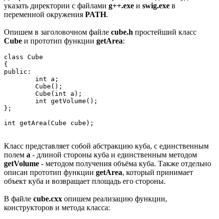
указать директории с файлами
g++.exe
и
swig.exe
в
переменной окружения
PATH
.
Опишем в заголовочном файле
cube.h
простейший класс
Cube
и прототип функции
getArea
:
class Cube

{

public:

	int a;

	Cube();

	Cube(int a);

	int getVolume();

};

int getArea(Cube cube);
Класс представляет собой абстракцию куба, с единственным
полем
a
- длиной стороны куба и единственным методом
getVolume
- методом получения объёма куба. Также отдельно
описан прототип функции
getArea
, который принимает
объект куба и возвращает площадь его стороны.
В файле
cube.cxx
опишем реализацию функции,
конструкторов и метода класса: