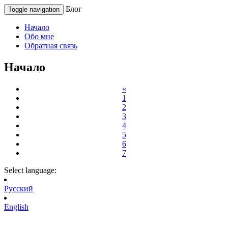
Блог
Toggle navigation
Начало
Обо мне
Обратная связь
Начало
«
1
2
3
4
5
6
7
Select language:
Русский
English