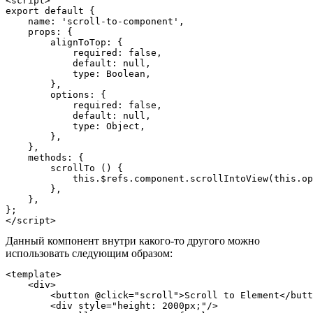
<script>

export default {

    name: 'scroll-to-component',

    props: {

        alignToTop: {

            required: false,

            default: null,

            type: Boolean,

        },

        options: {

            required: false,

            default: null,

            type: Object,

        },

    },

    methods: {

        scrollTo () {

            this.$refs.component.scrollIntoView(this.op
        },

    },

};

Данный компонент внутри какого-то другого можно
использовать следующим образом:
<template>

    <div>

        <button @click="scroll">Scroll to Element</butt
        <div style="height: 2000px;"/>
