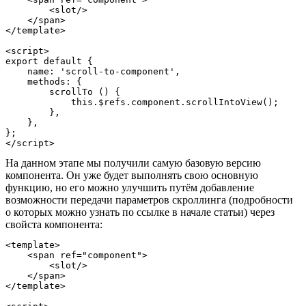
        <slot/>

    </span>

</template>

<script>

export default {

    name: 'scroll-to-component',

    methods: {

        scrollTo () {

            this.$refs.component.scrollIntoView();

        },

    },

};

На данном этапе мы получили самую базовую версию
компонента. Он уже будет выполнять свою основную
функцию, но его можно улучшить путём добавление
возможности передачи параметров скроллинга (подробности
о которых можно узнать по ссылке в начале статьи) через
свойста компонента:
<template>

    <span ref="component">

        <slot/>

    </span>

</template>
