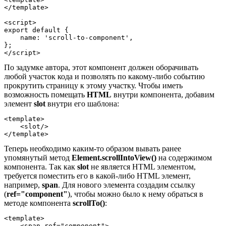
</template>

<script>

export default {

    name: 'scroll-to-component',

};

По задумке автора, этот компонент должен оборачивать
любой участок кода и позволять по какому-либо событию
прокрутить страницу к этому участку. Чтобы иметь
возможность помещать
HTML
внутри компонента, добавим
элемент
slot
внутри его шаблона:
<template>

    <slot/>

Теперь необходимо каким-то образом вывать ранее
упомянутый метод
Element.scrollIntoView()
на содержимом
компонента. Так как
slot
не является HTML элементом,
требуется поместить его в какой-либо HTML элемент,
например,
span
. Для нового элемента создадим ссылку
(
ref="component"
), чтобы можно было к нему обраться в
методе компонента
scrollTo()
:
<template>

    <span ref="component">
