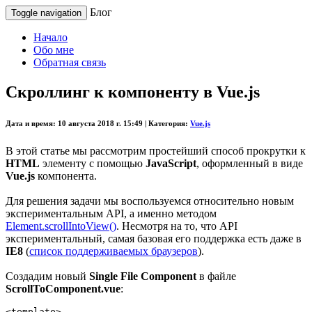
Блог
Toggle navigation
Начало
Обо мне
Обратная связь
Скроллинг к компоненту в Vue.js
Дата и время:
10 августа 2018 г. 15:49 |
Категория:
Vue.js
В этой статье мы рассмотрим простейший способ прокрутки к
HTML
элементу с помощью
JavaScript
, оформленный в виде
Vue.js
компонента.
Для решения задачи мы воспользуемся относительно новым
экспериментальным API, а именно методом
Element.scrollIntoView()
. Несмотря на то, что API
экспериментальный, самая базовая его поддержка есть даже в
IE8
(
список поддерживаемых браузеров
).
Создадим новый
Single File Component
в файле
ScrollToComponent.vue
:
<template>
