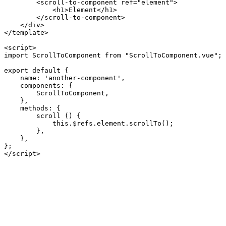
        <scroll-to-component ref="element">

            <h1>Element</h1>

        </scroll-to-component>

    </div>

</template>

<script>

import ScrollToComponent from "ScrollToComponent.vue";

export default {

    name: 'another-component',

    components: {

        ScrollToComponent,

    },

    methods: {

        scroll () {

            this.$refs.element.scrollTo();

        },

    },

};
