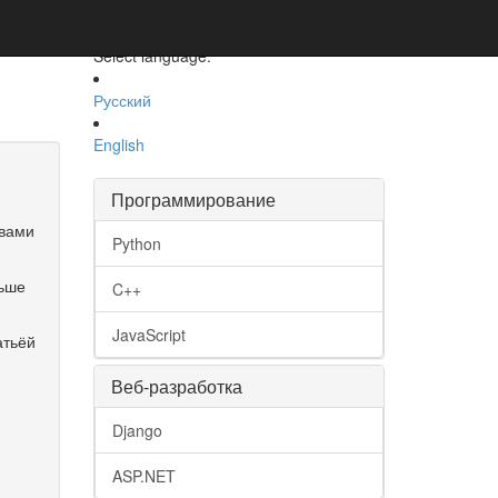
Select language:
Русский
English
Программирование
 вами
Python
льше
C++
JavaScript
атьёй
Веб-разработка
Django
ASP.NET